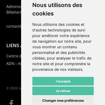
Nous utilisons des
Administration : +41 32 725 03 03
Billetterie : +41 32 725 05 05
cookies
Nous utilisons des cookies et
contact@lepommier.ch
d'autres technologies de suivi
pour améliorer votre expérience
de navigation sur notre site, pour
LIENS AMIS
vous montrer un contenu
personnalisé et des publicités
Centre de culture ABC
ciblées, pour analyser le trafic de
ADN – Association Danse Neuchâtel
notre site et pour comprendre la
provenance de nos visiteurs.
J'accepte
© 2026 Le Pommier.
Je refuse
Changer mes préférences
facebook
instagram
email