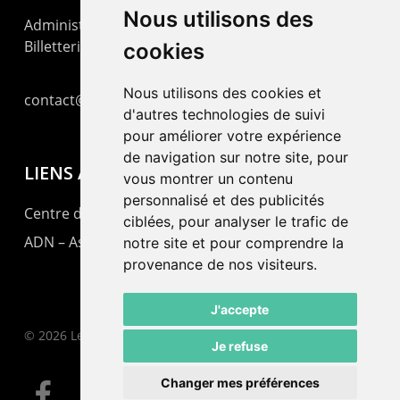
Nous utilisons des
Administration : +41 32 725 03 03
Billetterie : +41 32 725 05 05
cookies
Nous utilisons des cookies et
contact@lepommier.ch
d'autres technologies de suivi
pour améliorer votre expérience
de navigation sur notre site, pour
LIENS AMIS
vous montrer un contenu
personnalisé et des publicités
Centre de culture ABC
ciblées, pour analyser le trafic de
ADN – Association Danse Neuchâtel
notre site et pour comprendre la
provenance de nos visiteurs.
J'accepte
© 2026 Le Pommier.
Je refuse
Changer mes préférences
facebook
instagram
email