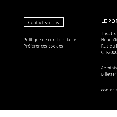
LE P
Contactez-nous
Théâtre 
Politique de confidentialité
Neuchât
Préférences cookies
Rue du
CH-2000
Administ
Billette
contac