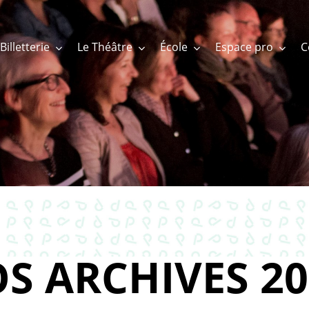
Billetterie
Le Théâtre
École
Espace pro
S ARCHIVES 20