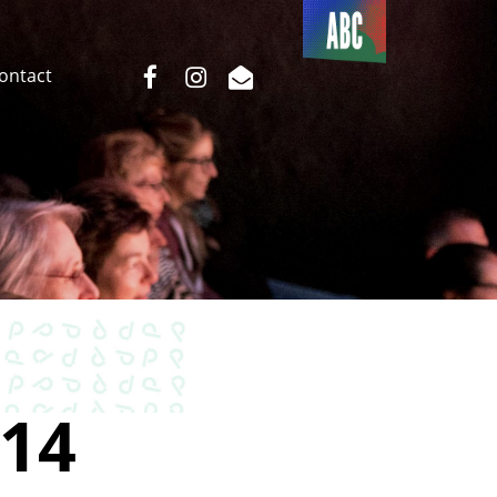
Du côté
de l’ABC
facebook
instagram
email
Contact
14