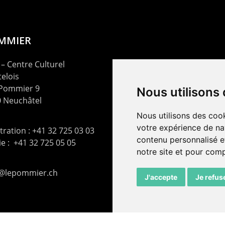
OMMIER
– Centre Culturel
elois
 Pommier 9
Nous utilisons
 Neuchâtel
Nous utilisons des cook
votre expérience de na
ration : +41 32 725 03 03
contenu personnalisé et
rie : +41 32 725 05 05
notre site et pour com
t@lepommier.ch
J'accepte
Je refus