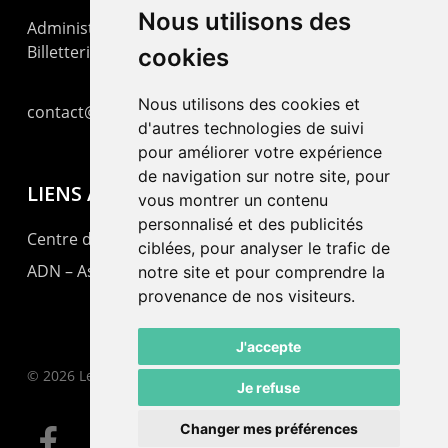
Nous utilisons des
Administration : +41 32 725 03 03
Billetterie : +41 32 725 05 05
cookies
Nous utilisons des cookies et
contact@lepommier.ch
d'autres technologies de suivi
pour améliorer votre expérience
de navigation sur notre site, pour
LIENS AMIS
vous montrer un contenu
personnalisé et des publicités
Centre de culture ABC
ciblées, pour analyser le trafic de
ADN – Association Danse Neuchâtel
notre site et pour comprendre la
provenance de nos visiteurs.
J'accepte
© 2026 Le Pommier.
Je refuse
Changer mes préférences
facebook
instagram
email