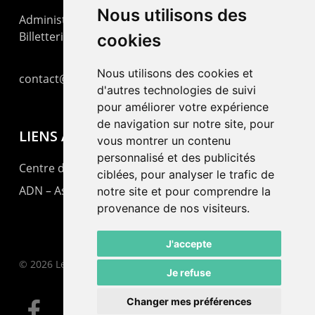
Nous utilisons des
Administration : +41 32 725 03 03
Billetterie : +41 32 725 05 05
cookies
Nous utilisons des cookies et
contact@lepommier.ch
d'autres technologies de suivi
pour améliorer votre expérience
de navigation sur notre site, pour
LIENS AMIS
vous montrer un contenu
personnalisé et des publicités
Centre de culture ABC
ciblées, pour analyser le trafic de
ADN – Association Danse Neuchâtel
notre site et pour comprendre la
provenance de nos visiteurs.
J'accepte
© 2026 Le Pommier.
Je refuse
Changer mes préférences
facebook
instagram
email