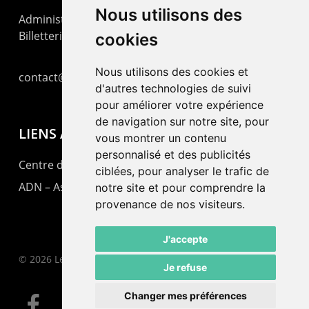
Nous utilisons des
Administration : +41 32 725 03 03
Billetterie : +41 32 725 05 05
cookies
Nous utilisons des cookies et
contact@lepommier.ch
d'autres technologies de suivi
pour améliorer votre expérience
de navigation sur notre site, pour
LIENS AMIS
vous montrer un contenu
personnalisé et des publicités
Centre de culture ABC
ciblées, pour analyser le trafic de
ADN – Association Danse Neuchâtel
notre site et pour comprendre la
provenance de nos visiteurs.
J'accepte
© 2026 Le Pommier.
Je refuse
Changer mes préférences
facebook
instagram
email