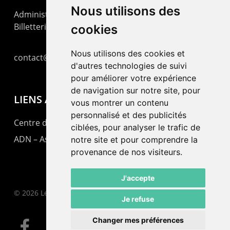
Nous utilisons des
Administration : +41 32 725 03 03
Billetterie : +41 32 725 05 05
cookies
Nous utilisons des cookies et
contact@lepommier.ch
d'autres technologies de suivi
pour améliorer votre expérience
de navigation sur notre site, pour
LIENS AMIS
vous montrer un contenu
personnalisé et des publicités
Centre de culture ABC
ciblées, pour analyser le trafic de
ADN – Association Danse Neuchâtel
notre site et pour comprendre la
provenance de nos visiteurs.
J'accepte
© 2026 Le Pommier.
Je refuse
Changer mes préférences
facebook
instagram
email