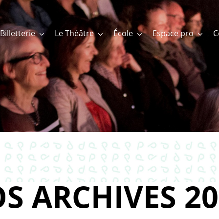
Billetterie
Le Théâtre
École
Espace pro
S ARCHIVES 20