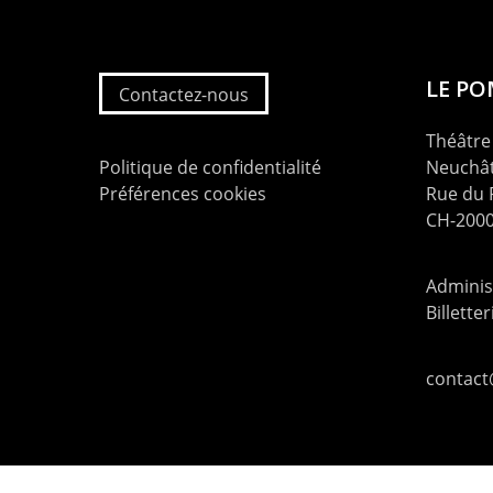
LE P
Contactez-nous
Théâtre 
Politique de confidentialité
Neuchât
Préférences cookies
Rue du
CH-2000
Administ
Billette
contac