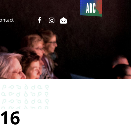
Du côté
de l’ABC
facebook
instagram
email
Contact
16