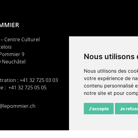
OMMIER
– Centre Culturel
elois
 Pommier 9
Nous utilisons
 Neuchâtel
Nous utilisons des cook
votre expérience de na
ration : +41 32 725 03 03
contenu personnalisé et
rie : +41 32 725 05 05
notre site et pour com
t@lepommier.ch
J'accepte
Je refus