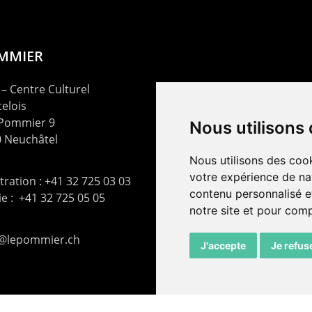
OMMIER
– Centre Culturel
elois
 Pommier 9
Nous utilisons
 Neuchâtel
Nous utilisons des cook
votre expérience de na
ration : +41 32 725 03 03
contenu personnalisé et
rie : +41 32 725 05 05
notre site et pour com
t@lepommier.ch
J'accepte
Je refus