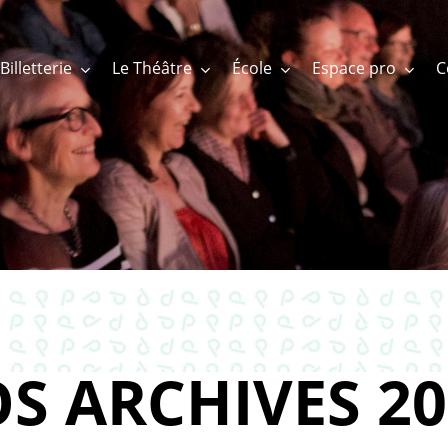
Billetterie
Le Théâtre
École
Espace pro
S ARCHIVES 20