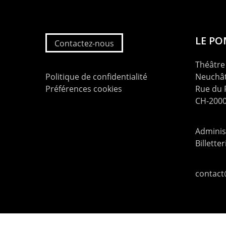
LE P
Contactez-nous
Théâtre 
Politique de confidentialité
Neuchât
Préférences cookies
Rue du
CH-2000
Administ
Billette
contac