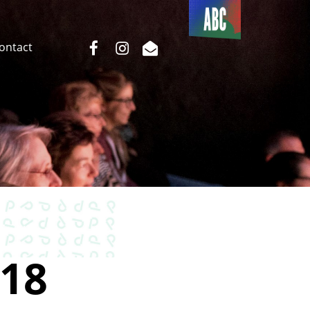
Du côté
de l’ABC
facebook
instagram
email
Contact
18