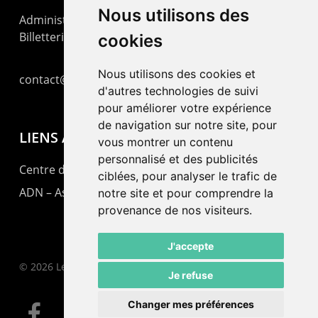
Nous utilisons des
Administration : +41 32 725 03 03
Billetterie : +41 32 725 05 05
cookies
Nous utilisons des cookies et
contact@lepommier.ch
d'autres technologies de suivi
pour améliorer votre expérience
de navigation sur notre site, pour
LIENS AMIS
vous montrer un contenu
personnalisé et des publicités
Centre de culture ABC
ciblées, pour analyser le trafic de
ADN – Association Danse Neuchâtel
notre site et pour comprendre la
provenance de nos visiteurs.
J'accepte
© 2026 Le Pommier.
Je refuse
Changer mes préférences
facebook
instagram
email