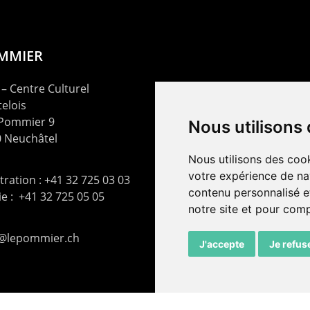
OMMIER
– Centre Culturel
elois
 Pommier 9
Nous utilisons
 Neuchâtel
Nous utilisons des cook
votre expérience de na
ration : +41 32 725 03 03
contenu personnalisé et
rie : +41 32 725 05 05
notre site et pour com
t@lepommier.ch
J'accepte
Je refus