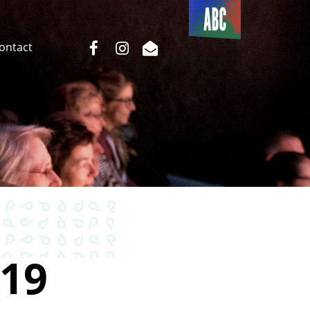
Du côté
de l’ABC
facebook
instagram
email
Contact
19