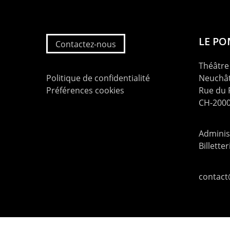
LE P
Contactez-nous
Théâtre 
Politique de confidentialité
Neuchât
Préférences cookies
Rue du
CH-2000
Administ
Billette
contac