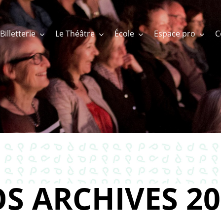
Billetterie
Le Théâtre
École
Espace pro
S ARCHIVES 20