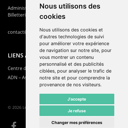
Nous utilisons des
Administration : +41 32 725 03 03
Billetterie : +41 32 725 05 05
cookies
Nous utilisons des cookies et
contact@lepommier.ch
d'autres technologies de suivi
pour améliorer votre expérience
de navigation sur notre site, pour
LIENS AMIS
vous montrer un contenu
personnalisé et des publicités
Centre de culture ABC
ciblées, pour analyser le trafic de
ADN – Association Danse Neuchâtel
notre site et pour comprendre la
provenance de nos visiteurs.
J'accepte
© 2026 Le Pommier.
Je refuse
Changer mes préférences
facebook
instagram
email