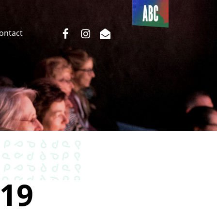
Du côté
de l’ABC
facebook
instagram
email
Contact
19