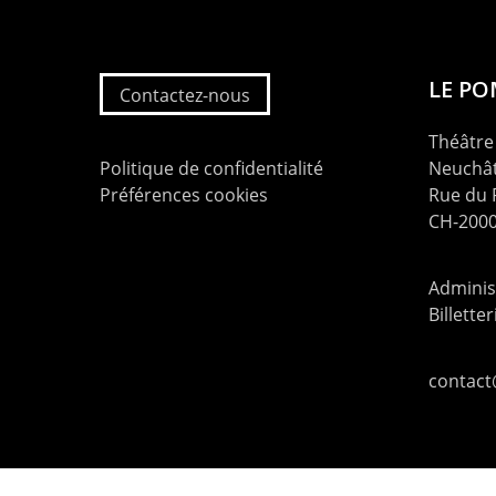
LE P
Contactez-nous
Théâtre 
Politique de confidentialité
Neuchât
Préférences cookies
Rue du
CH-2000
Administ
Billette
contac