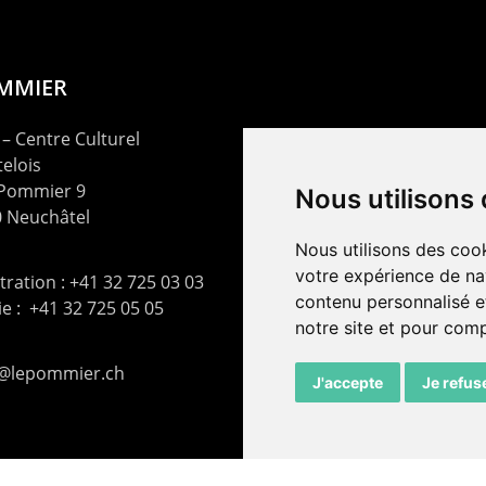
OMMIER
– Centre Culturel
elois
 Pommier 9
Nous utilisons
 Neuchâtel
Nous utilisons des cook
votre expérience de na
ration : +41 32 725 03 03
contenu personnalisé et
rie : +41 32 725 05 05
notre site et pour com
t@lepommier.ch
J'accepte
Je refus