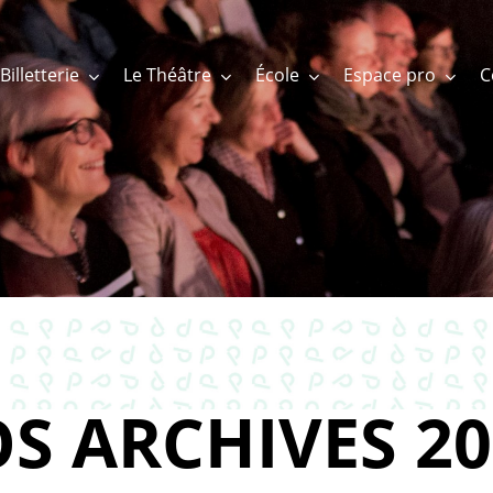
Billetterie
Le Théâtre
École
Espace pro
S ARCHIVES 20