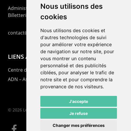
Nous utilisons des
Administration : +41 32 725 03 03
Billetterie : +41 32 725 05 05
cookies
Nous utilisons des cookies et
contact@lepommier.ch
d'autres technologies de suivi
pour améliorer votre expérience
de navigation sur notre site, pour
LIENS AMIS
vous montrer un contenu
personnalisé et des publicités
Centre de culture ABC
ciblées, pour analyser le trafic de
ADN – Association Danse Neuchâtel
notre site et pour comprendre la
provenance de nos visiteurs.
J'accepte
© 2026 Le Pommier.
Je refuse
Changer mes préférences
facebook
instagram
email