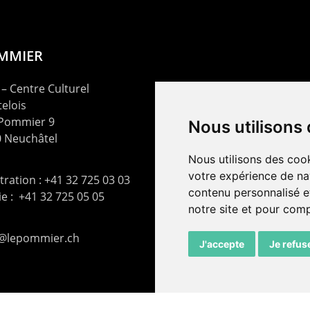
OMMIER
– Centre Culturel
elois
 Pommier 9
Nous utilisons
 Neuchâtel
Nous utilisons des cook
votre expérience de na
ration : +41 32 725 03 03
contenu personnalisé et
rie : +41 32 725 05 05
notre site et pour com
t@lepommier.ch
J'accepte
Je refus