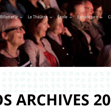
Billetterie
Le Théâtre
École
Espace pro
S ARCHIVES 20