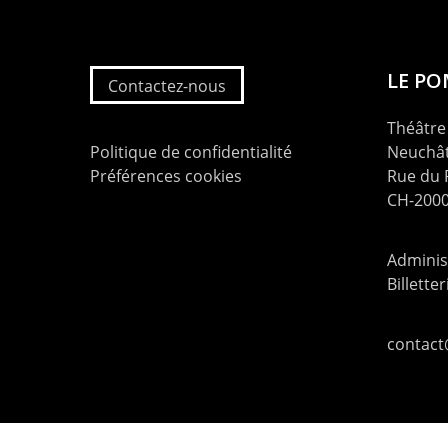
LE P
Contactez-nous
Théâtre 
Politique de confidentialité
Neuchât
Préférences cookies
Rue du
CH-2000
Administ
Billette
contac