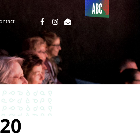
Du côté
de l’ABC
facebook
instagram
email
Contact
20