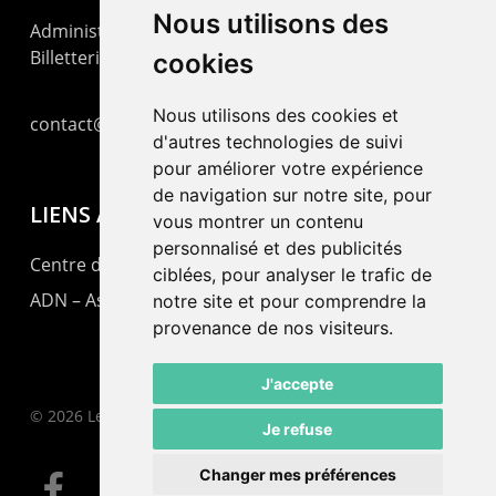
Nous utilisons des
Administration : +41 32 725 03 03
Billetterie : +41 32 725 05 05
cookies
Nous utilisons des cookies et
contact@lepommier.ch
d'autres technologies de suivi
pour améliorer votre expérience
de navigation sur notre site, pour
LIENS AMIS
vous montrer un contenu
personnalisé et des publicités
Centre de culture ABC
ciblées, pour analyser le trafic de
ADN – Association Danse Neuchâtel
notre site et pour comprendre la
provenance de nos visiteurs.
J'accepte
© 2026 Le Pommier.
Je refuse
Changer mes préférences
facebook
instagram
email