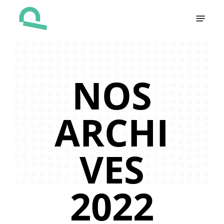
Skip
Menu
to
main
content
NOS
ARCHI
VES
2022