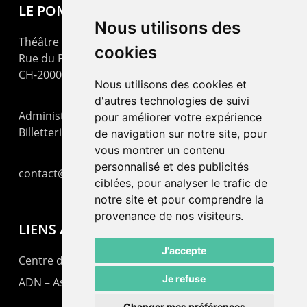
LE POMMIER
Nous utilisons des
Théâtre – Centre Culturel Neuchâtelois
cookies
Rue du Pommier 9
CH-2000 Neuchâtel
Nous utilisons des cookies et
d'autres technologies de suivi
Administration : +41 32 725 03 03
pour améliorer votre expérience
Billetterie : +41 32 725 05 05
de navigation sur notre site, pour
vous montrer un contenu
personnalisé et des publicités
contact@lepommier.ch
ciblées, pour analyser le trafic de
notre site et pour comprendre la
provenance de nos visiteurs.
LIENS AMIS
J'accepte
Centre de culture ABC
Je refuse
ADN – Association Danse Neuchâtel
Changer mes préférences