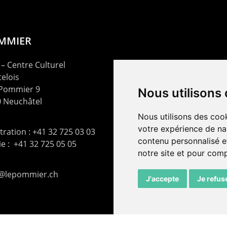
OMMIER
– Centre Culturel
elois
 Pommier 9
Nous utilisons
 Neuchâtel
Nous utilisons des cook
votre expérience de na
ration : +41 32 725 03 03
contenu personnalisé et
rie : +41 32 725 05 05
notre site et pour com
t@lepommier.ch
J'accepte
Je refus