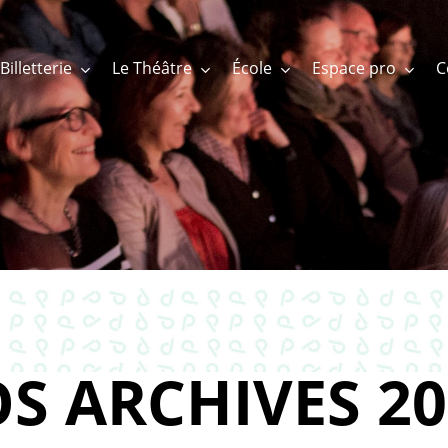
Billetterie
Le Théâtre
École
Espace pro
S ARCHIVES 20