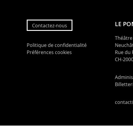
LE P
Contactez-nous
Théâtre 
Politique de confidentialité
Neuchât
Préférences cookies
Rue du
CH-2000
Administ
Billette
contac