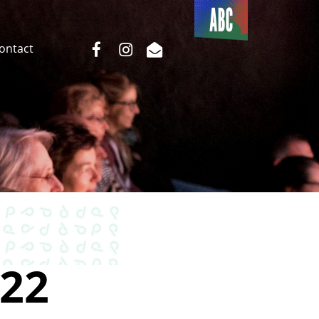
Du côté
de l’ABC
facebook
instagram
email
Contact
22