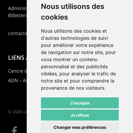
Nous utilisons des
Administration : +41 32 725 03 03
Billetterie : +41 32 725 05 05
cookies
Nous utilisons des cookies et
contact@lepommier.ch
d'autres technologies de suivi
pour améliorer votre expérience
de navigation sur notre site, pour
LIENS AMIS
vous montrer un contenu
personnalisé et des publicités
Centre de culture ABC
ciblées, pour analyser le trafic de
ADN – Association Danse Neuchâtel
notre site et pour comprendre la
provenance de nos visiteurs.
J'accepte
© 2026 Le Pommier.
Je refuse
Changer mes préférences
facebook
instagram
email