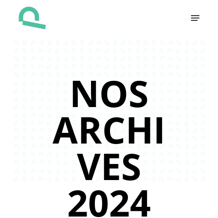
Skip
Menu
to
main
content
NOS
ARCHI
VES
2024