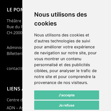
LE POMMIER
Nous utilisons des
Théâtre – Centre Culturel Neuchâtelois
cookies
Rue du Pommier 9
CH-2000 Neuchâtel
Nous utilisons des cookies et
d'autres technologies de suivi
pour améliorer votre expérience
Administration : +41 32 725 03 03
de navigation sur notre site, pour
Billetterie : +41 32 725 05 05
vous montrer un contenu
personnalisé et des publicités
contact@lepommier.ch
ciblées, pour analyser le trafic de
notre site et pour comprendre la
provenance de nos visiteurs.
LIENS AMIS
J'accepte
Centre de culture ABC
Je refuse
ADN – Association Danse Neuchâtel