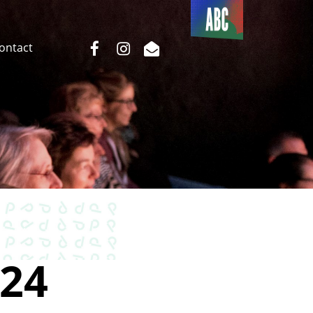
Du côté
de l’ABC
facebook
instagram
email
Contact
24