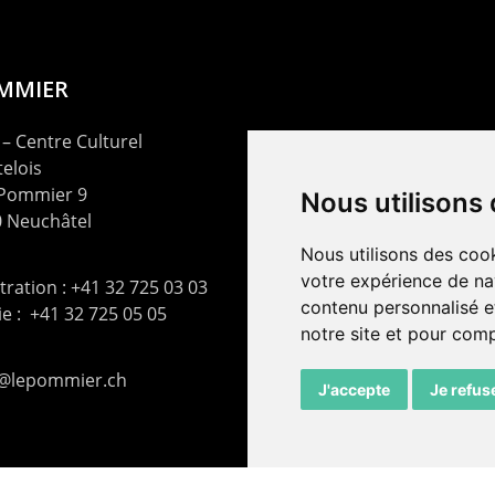
OMMIER
– Centre Culturel
elois
 Pommier 9
Nous utilisons
 Neuchâtel
Nous utilisons des cook
votre expérience de na
ration : +41 32 725 03 03
contenu personnalisé et
rie : +41 32 725 05 05
notre site et pour com
t@lepommier.ch
J'accepte
Je refus