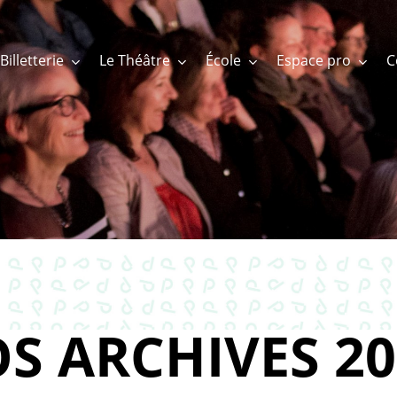
Billetterie
Le Théâtre
École
Espace pro
S ARCHIVES 20