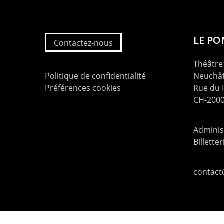
LE P
Contactez-nous
Théâtre 
Politique de confidentialité
Neuchât
Préférences cookies
Rue du
CH-2000
Administ
Billette
contac