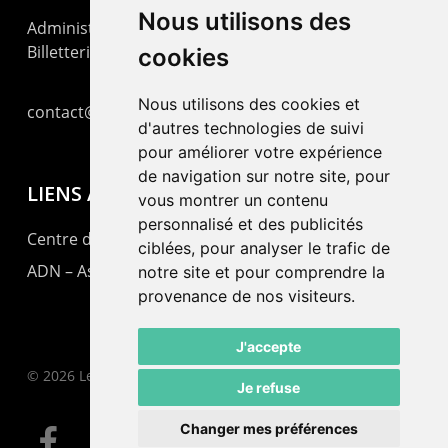
Nous utilisons des
Administration : +41 32 725 03 03
Billetterie : +41 32 725 05 05
cookies
Nous utilisons des cookies et
contact@lepommier.ch
d'autres technologies de suivi
pour améliorer votre expérience
de navigation sur notre site, pour
LIENS AMIS
vous montrer un contenu
personnalisé et des publicités
Centre de culture ABC
ciblées, pour analyser le trafic de
ADN – Association Danse Neuchâtel
notre site et pour comprendre la
provenance de nos visiteurs.
J'accepte
© 2026 Le Pommier.
Je refuse
Changer mes préférences
facebook
instagram
email