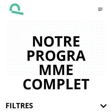
Skip
Menu
to
main
content
NOTRE
PROGRA
MME
COMPLET
FILTRES