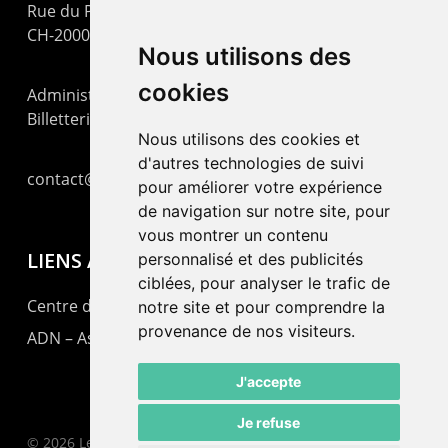
Rue du Pommier 9
CH-2000 Neuchâtel
Nous utilisons des
cookies
Administration : +41 32 725 03 03
Billetterie : +41 32 725 05 05
Nous utilisons des cookies et
d'autres technologies de suivi
contact@lepommier.ch
pour améliorer votre expérience
de navigation sur notre site, pour
vous montrer un contenu
LIENS AMIS
personnalisé et des publicités
ciblées, pour analyser le trafic de
Centre de culture ABC
notre site et pour comprendre la
provenance de nos visiteurs.
ADN – Association Danse Neuchâtel
J'accepte
Je refuse
© 2026 Le Pommier.