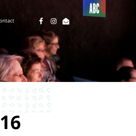
Du côté
de l’ABC
facebook
instagram
email
Contact
16