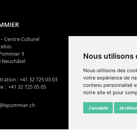
OMMIER
– Centre Culturel
elois
 Pommier 9
Nous utilisons
 Neuchâtel
Nous utilisons des cook
votre expérience de na
ration : +41 32 725 03 03
contenu personnalisé et
rie : +41 32 725 05 05
notre site et pour com
t@lepommier.ch
J'accepte
Je refus