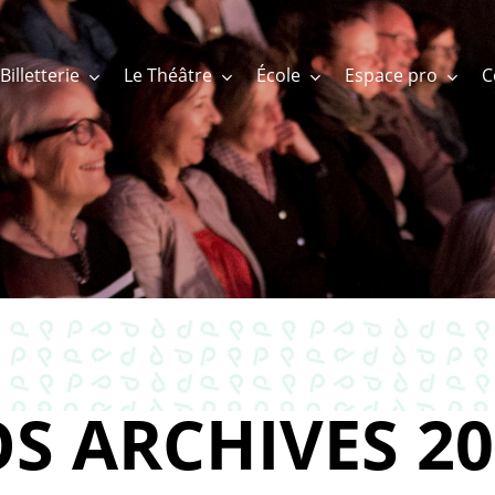
Billetterie
Le Théâtre
École
Espace pro
S ARCHIVES 20