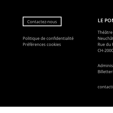
LE P
Contactez-nous
Théâtre 
Politique de confidentialité
Neuchât
Préférences cookies
Rue du
CH-2000
Administ
Billette
contac