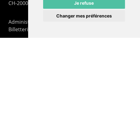
CH-2000 Neuchâtel
Je refuse
Changer mes préférences
Administration : +41 32 725 03 03
Billetterie : +41 32 725 05 05
contact@lepommier.ch
LIENS AMIS
Centre de culture ABC
ADN – Association Danse Neuchâtel
© 2026 Le Pommier.