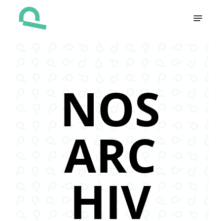
Skip
Menu
to
main
content
NOS
ARC
HIV