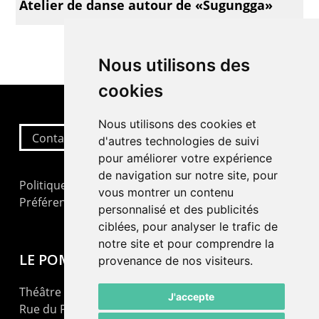
Atelier de danse autour de «Sugungga»
Nous utilisons des
cookies
Nous utilisons des cookies et
Contactez-nous
d'autres technologies de suivi
pour améliorer votre expérience
de navigation sur notre site, pour
Politique de confidentialité
vous montrer un contenu
Préférences cookies
personnalisé et des publicités
ciblées, pour analyser le trafic de
notre site et pour comprendre la
LE POMMIER
provenance de nos visiteurs.
Théâtre – Centre Culturel Neuchâtelois
J'accepte
Rue du Pommier 9