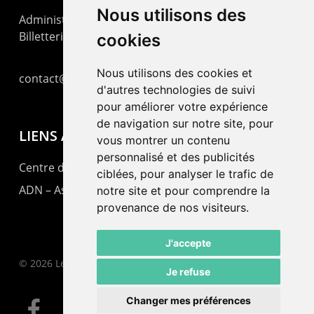
Nous utilisons des
Administration : +41 32 725 03 03
Billetterie : +41 32 725 05 05
cookies
Nous utilisons des cookies et
contact@lepommier.ch
d'autres technologies de suivi
pour améliorer votre expérience
de navigation sur notre site, pour
LIENS AMIS
vous montrer un contenu
personnalisé et des publicités
Centre de culture ABC
ciblées, pour analyser le trafic de
ADN – Association Danse Neuchâtel
notre site et pour comprendre la
provenance de nos visiteurs.
J'accepte
© 2026 Le Pommier.
Je refuse
Changer mes préférences
facebook
instagram
email