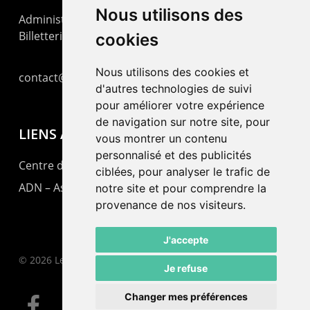
Nous utilisons des
Administration : +41 32 725 03 03
Billetterie : +41 32 725 05 05
cookies
Nous utilisons des cookies et
contact@lepommier.ch
d'autres technologies de suivi
pour améliorer votre expérience
de navigation sur notre site, pour
LIENS AMIS
vous montrer un contenu
personnalisé et des publicités
Centre de culture ABC
ciblées, pour analyser le trafic de
ADN – Association Danse Neuchâtel
notre site et pour comprendre la
provenance de nos visiteurs.
J'accepte
© 2026 Le Pommier.
Je refuse
Changer mes préférences
facebook
instagram
email