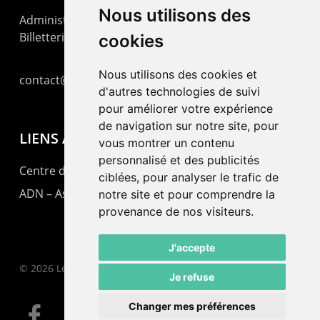
Nous utilisons des
Administration : +41 32 725 03 03
Billetterie : +41 32 725 05 05
cookies
Nous utilisons des cookies et
contact@lepommier.ch
d'autres technologies de suivi
pour améliorer votre expérience
de navigation sur notre site, pour
LIENS AMIS
vous montrer un contenu
personnalisé et des publicités
Centre de culture ABC
ciblées, pour analyser le trafic de
ADN – Association Danse Neuchâtel
notre site et pour comprendre la
provenance de nos visiteurs.
J'accepte
© 2026 Le Pommier.
Je refuse
Changer mes préférences
facebook
instagram
email