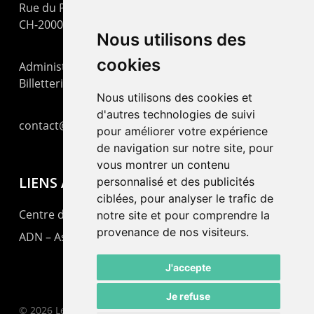
Rue du Pommier 9
CH-2000 Neuchâtel
Nous utilisons des
cookies
Administration : +41 32 725 03 03
Billetterie : +41 32 725 05 05
Nous utilisons des cookies et
d'autres technologies de suivi
contact@lepommier.ch
pour améliorer votre expérience
de navigation sur notre site, pour
vous montrer un contenu
LIENS AMIS
personnalisé et des publicités
ciblées, pour analyser le trafic de
Centre de culture ABC
notre site et pour comprendre la
provenance de nos visiteurs.
ADN – Association Danse Neuchâtel
J'accepte
Je refuse
© 2026 Le Pommier.