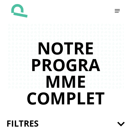
Skip
Menu
to
main
content
NOTRE
PROGRA
MME
COMPLET
FILTRES