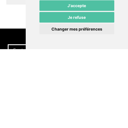
J'accepte
Je refuse
Changer mes préférences
Contactez-nous
Politique de confidentialité
Préférences cookies
LE POMMIER
Théâtre – Centre Culturel Neuchâtelois
Rue du Pommier 9
CH-2000 Neuchâtel