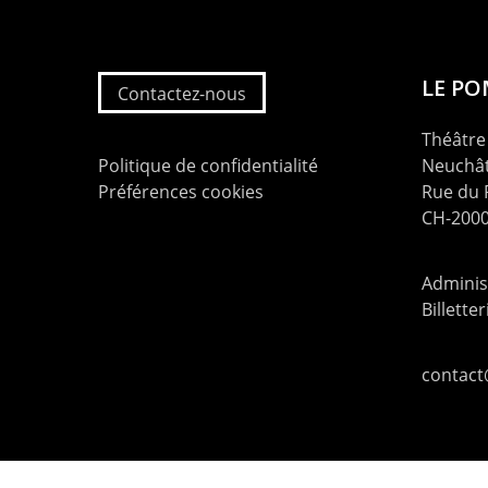
LE P
Contactez-nous
Théâtre 
Politique de confidentialité
Neuchât
Préférences cookies
Rue du
CH-2000
Administ
Billette
contac