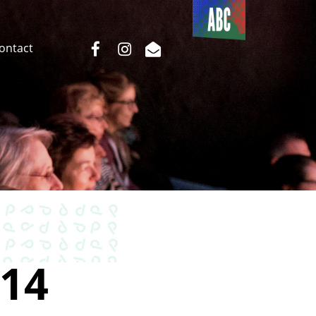
Du côté
de l’ABC
facebook
instagram
email
Contact
14