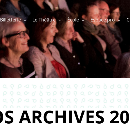
Billetterie
Le Théâtre
École
Espace pro
S ARCHIVES 20