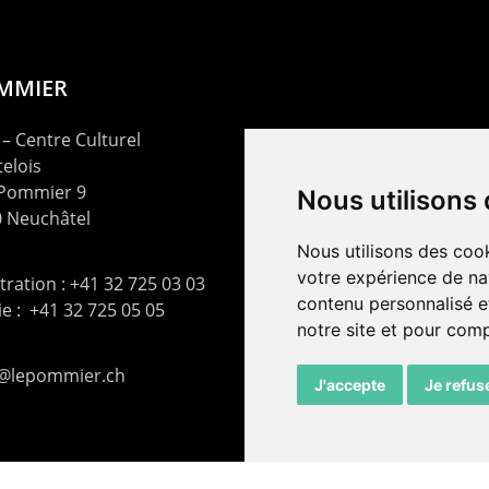
OMMIER
– Centre Culturel
elois
 Pommier 9
Nous utilisons
 Neuchâtel
Nous utilisons des cook
votre expérience de na
ration : +41 32 725 03 03
contenu personnalisé et
rie : +41 32 725 05 05
notre site et pour com
t@lepommier.ch
J'accepte
Je refus