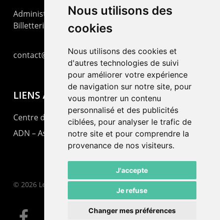
Nous utilisons des
Administration : +41 32 725 03 03
Billetterie : +41 32 725 05 05
cookies
Nous utilisons des cookies et
contact@lepommier.ch
d'autres technologies de suivi
pour améliorer votre expérience
de navigation sur notre site, pour
LIENS AMIS
vous montrer un contenu
personnalisé et des publicités
Centre de culture ABC
ciblées, pour analyser le trafic de
ADN – Association Danse Neuchâtel
notre site et pour comprendre la
provenance de nos visiteurs.
J'accepte
© 2026 Le Pommier.
Je refuse
Changer mes préférences
facebook
instagram
email