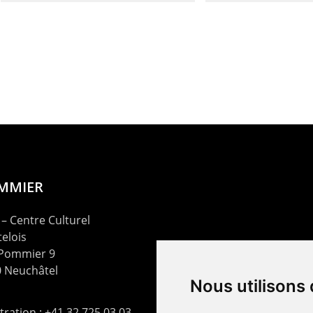
OMMIER
– Centre Culturel
elois
 Pommier 9
 Neuchâtel
Nous utilisons
ration : +41 32 725 03 03