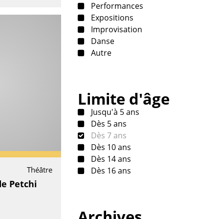
Performances
Expositions
Improvisation
Danse
Autre
Limite d'âge
Jusqu'à 5 ans
Dès 5 ans
Dès 7 ans
Dès 10 ans
Dès 14 ans
Théâtre
Dès 16 ans
de Petchi
Archives