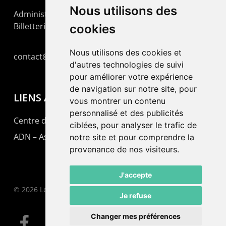
Nous utilisons des
Administration : +41 32 725 03 03
Billetterie : +41 32 725 05 05
cookies
Nous utilisons des cookies et
contact@lepommier.ch
d'autres technologies de suivi
pour améliorer votre expérience
de navigation sur notre site, pour
LIENS AMIS
vous montrer un contenu
personnalisé et des publicités
Centre de culture ABC
ciblées, pour analyser le trafic de
ADN – Association Danse Neuchâtel
notre site et pour comprendre la
provenance de nos visiteurs.
J'accepte
© 2026 Le Pommier.
Je refuse
Changer mes préférences
facebook
instagram
email