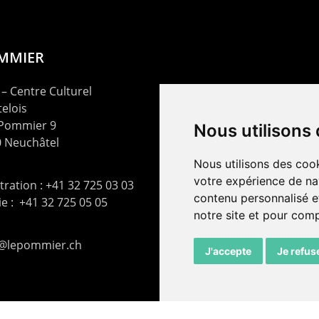
OMMIER
– Centre Culturel
elois
 Pommier 9
Nous utilisons
 Neuchâtel
Nous utilisons des cook
votre expérience de na
ration : +41 32 725 03 03
contenu personnalisé et
rie : +41 32 725 05 05
notre site et pour com
t@lepommier.ch
J'accepte
Je refus