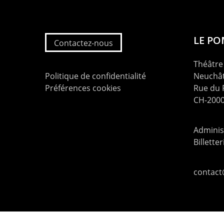
LE P
Contactez-nous
Théâtre 
Politique de confidentialité
Neuchât
Préférences cookies
Rue du
CH-2000
Administ
Billette
contac