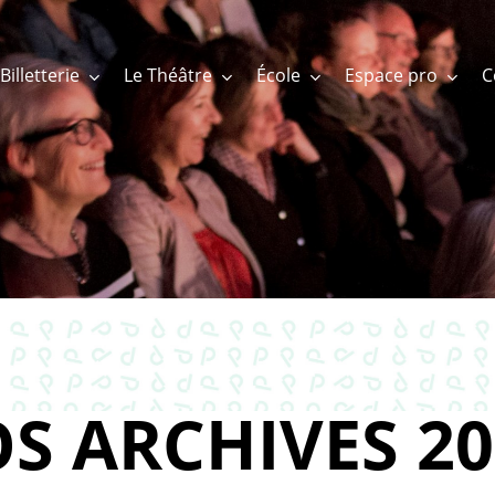
Billetterie
Le Théâtre
École
Espace pro
S ARCHIVES 20