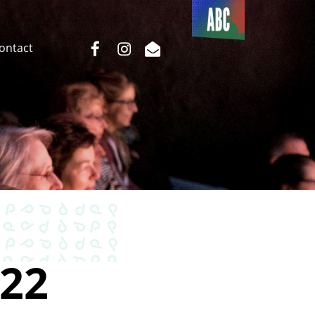
Du côté
de l’ABC
facebook
instagram
email
Contact
22