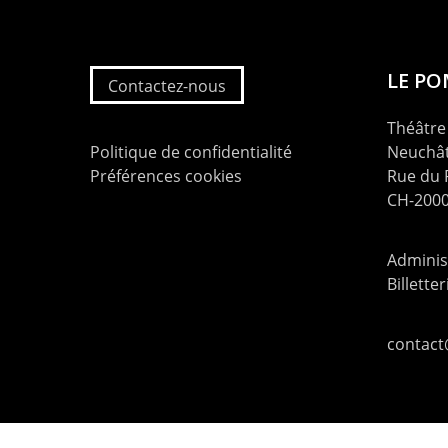
LE P
Contactez-nous
Théâtre 
Politique de confidentialité
Neuchât
Préférences cookies
Rue du
CH-2000
Administ
Billette
contac