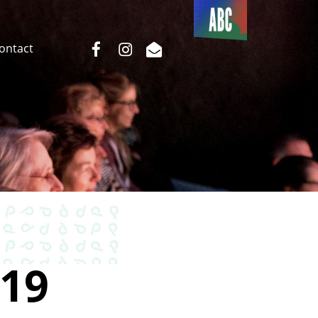
Du côté
de l’ABC
facebook
instagram
email
Contact
19