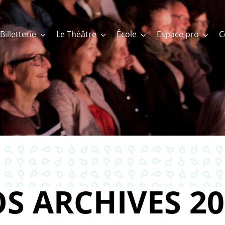
Billetterie
Le Théâtre
École
Espace pro
S ARCHIVES 20