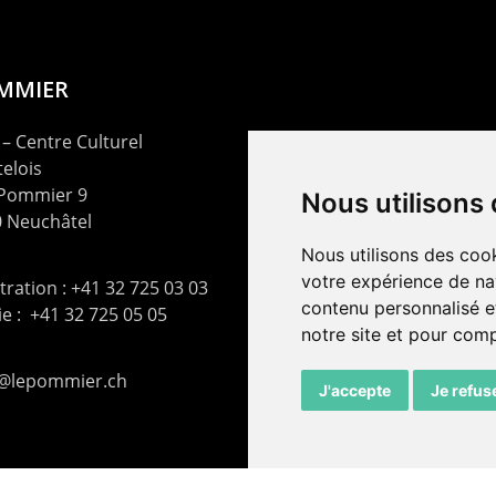
OMMIER
– Centre Culturel
elois
 Pommier 9
Nous utilisons
 Neuchâtel
Nous utilisons des cook
votre expérience de na
ration : +41 32 725 03 03
contenu personnalisé et
rie : +41 32 725 05 05
notre site et pour com
t@lepommier.ch
J'accepte
Je refus