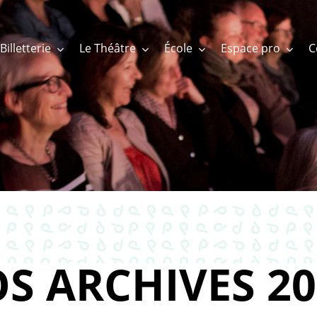
Billetterie
Le Théâtre
École
Espace pro
S ARCHIVES 20