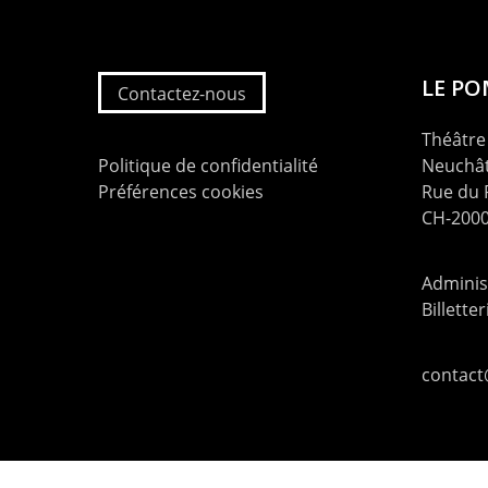
LE P
Contactez-nous
Théâtre 
Politique de confidentialité
Neuchât
Préférences cookies
Rue du
CH-2000
Administ
Billette
contac