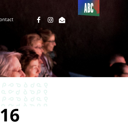
Du côté
de l’ABC
facebook
instagram
email
Contact
16