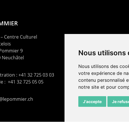
OMMIER
– Centre Culturel
elois
 Pommier 9
Nous utilisons
 Neuchâtel
Nous utilisons des cook
votre expérience de na
ration : +41 32 725 03 03
contenu personnalisé et
rie : +41 32 725 05 05
notre site et pour com
t@lepommier.ch
J'accepte
Je refus