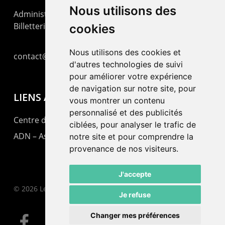
Nous utilisons des
Administration : +41 32 725 03 03
Billetterie : +41 32 725 05 05
cookies
Nous utilisons des cookies et
contact@lepommier.ch
d'autres technologies de suivi
pour améliorer votre expérience
de navigation sur notre site, pour
LIENS AMIS
vous montrer un contenu
personnalisé et des publicités
Centre de culture ABC
ciblées, pour analyser le trafic de
ADN – Association Danse Neuchâtel
notre site et pour comprendre la
provenance de nos visiteurs.
J'accepte
© 2026 Le Pommier.
Je refuse
Changer mes préférences
facebook
instagram
email