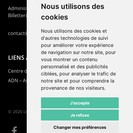
Nous utilisons des
Administration : +41 32 725 03 03
Billetterie : +41 32 725 05 05
cookies
Nous utilisons des cookies et
contact@lepommier.ch
d'autres technologies de suivi
pour améliorer votre expérience
de navigation sur notre site, pour
LIENS AMIS
vous montrer un contenu
personnalisé et des publicités
Centre de culture ABC
ciblées, pour analyser le trafic de
ADN – Association Danse Neuchâtel
notre site et pour comprendre la
provenance de nos visiteurs.
J'accepte
© 2026 Le Pommier.
Je refuse
Changer mes préférences
facebook
instagram
email