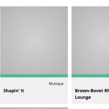
Musique
Shapin’ It
Brown-Bovet R
Lounge