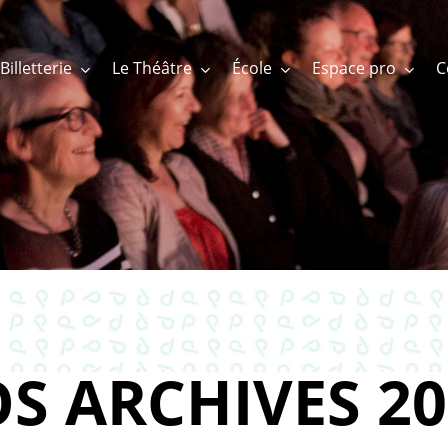
Billetterie
Le Théâtre
École
Espace pro
S ARCHIVES 20