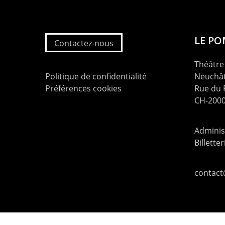
LE P
Contactez-nous
Théâtre 
Politique de confidentialité
Neuchât
Préférences cookies
Rue du
CH-2000
Administ
Billette
contac