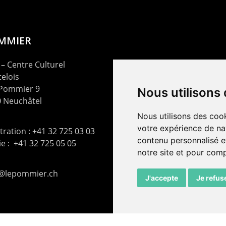
OMMIER
– Centre Culturel
elois
 Pommier 9
Nous utilisons
 Neuchâtel
Nous utilisons des cook
votre expérience de na
ration : +41 32 725 03 03
contenu personnalisé et
rie : +41 32 725 05 05
notre site et pour com
t@lepommier.ch
J'accepte
Je refus