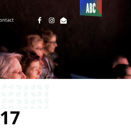
Du côté
de l’ABC
facebook
instagram
email
Contact
17