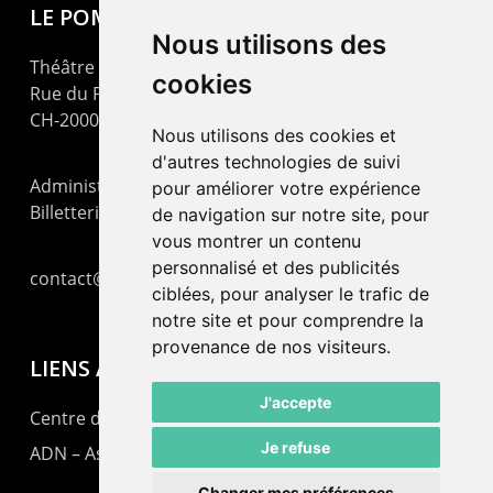
LE POMMIER
Nous utilisons des
Théâtre – Centre Culturel Neuchâtelois
cookies
Rue du Pommier 9
CH-2000 Neuchâtel
Nous utilisons des cookies et
d'autres technologies de suivi
Administration : +41 32 725 03 03
pour améliorer votre expérience
Billetterie : +41 32 725 05 05
de navigation sur notre site, pour
vous montrer un contenu
personnalisé et des publicités
contact@lepommier.ch
ciblées, pour analyser le trafic de
notre site et pour comprendre la
provenance de nos visiteurs.
LIENS AMIS
J'accepte
Centre de culture ABC
Je refuse
ADN – Association Danse Neuchâtel
Changer mes préférences