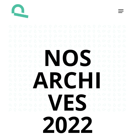
Skip
Menu
to
main
content
NOS
ARCHI
VES
2022