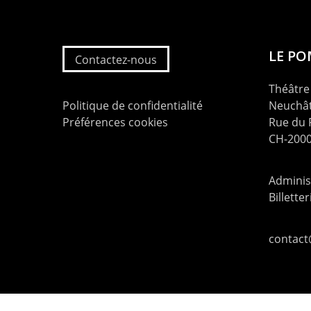
LE P
Contactez-nous
Théâtre 
Politique de confidentialité
Neuchât
Préférences cookies
Rue du
CH-2000
Administ
Billette
contac