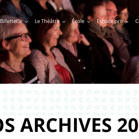
Billetterie
Le Théâtre
École
Espace pro
S ARCHIVES 20