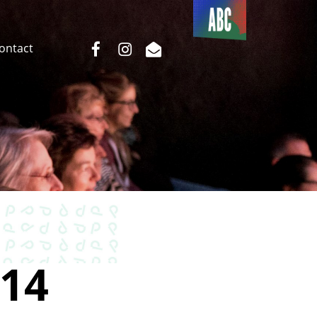
Du côté
de l’ABC
facebook
instagram
email
Contact
14