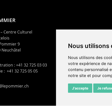
OMMIER
– Centre Culturel
elois
 Pommier 9
Nous utilisons
 Neuchâtel
Nous utilisons des cook
votre expérience de na
ration : +41 32 725 03 03
contenu personnalisé et
rie : +41 32 725 05 05
notre site et pour com
t@lepommier.ch
J'accepte
Je refus