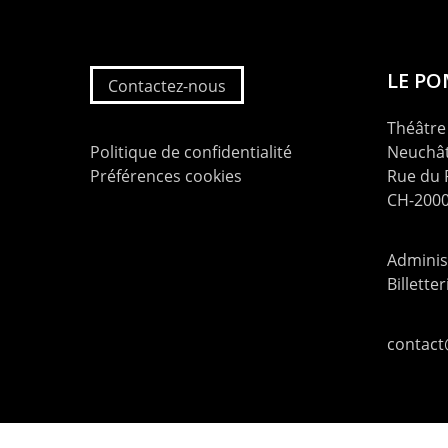
LE P
Contactez-nous
Théâtre 
Politique de confidentialité
Neuchât
Préférences cookies
Rue du
CH-2000
Administ
Billette
contac