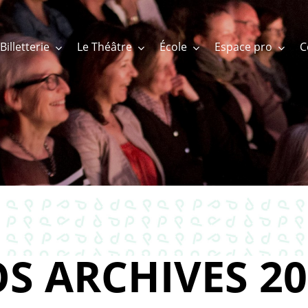
Billetterie
Le Théâtre
École
Espace pro
S ARCHIVES 20