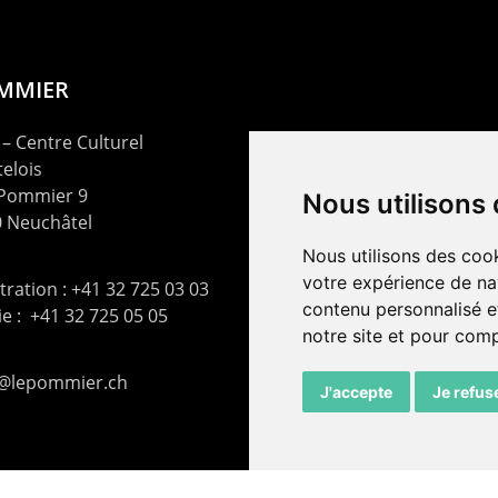
OMMIER
– Centre Culturel
elois
 Pommier 9
Nous utilisons
 Neuchâtel
Nous utilisons des cook
votre expérience de na
ration : +41 32 725 03 03
contenu personnalisé et
rie : +41 32 725 05 05
notre site et pour com
t@lepommier.ch
J'accepte
Je refus