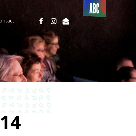
Du côté
de l’ABC
facebook
instagram
email
Contact
14