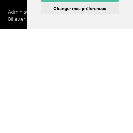
Changer mes préférences
Administration : +41 32 725 03 03
Billetterie : +41 32 725 05 05
contact@lepommier.ch
LIENS AMIS
Centre de culture ABC
ADN – Association Danse Neuchâtel
© 2026 Le Pommier.
facebook
instagram
email