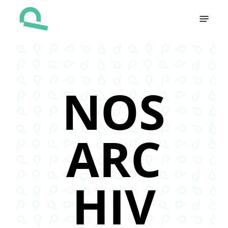
Skip
Menu
to
main
content
NOS
ARC
HIV