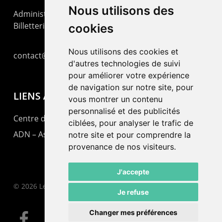
Nous utilisons des
Administration : +41 32 725 03 03
Billetterie : +41 32 725 05 05
cookies
Nous utilisons des cookies et
contact@lepommier.ch
d'autres technologies de suivi
pour améliorer votre expérience
de navigation sur notre site, pour
LIENS AMIS
vous montrer un contenu
personnalisé et des publicités
Centre de culture ABC
ciblées, pour analyser le trafic de
ADN – Association Danse Neuchâtel
notre site et pour comprendre la
provenance de nos visiteurs.
J'accepte
© 2026 Le Pommier.
Je refuse
Changer mes préférences
facebook
instagram
email