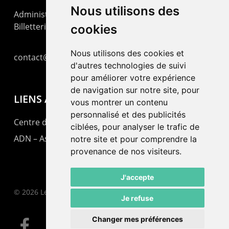
Nous utilisons des
Administration : +41 32 725 03 03
Billetterie : +41 32 725 05 05
cookies
Nous utilisons des cookies et
contact@lepommier.ch
d'autres technologies de suivi
pour améliorer votre expérience
de navigation sur notre site, pour
LIENS AMIS
vous montrer un contenu
personnalisé et des publicités
Centre de culture ABC
ciblées, pour analyser le trafic de
ADN – Association Danse Neuchâtel
notre site et pour comprendre la
provenance de nos visiteurs.
J'accepte
© 2026 Le Pommier.
Je refuse
Changer mes préférences
facebook
instagram
email