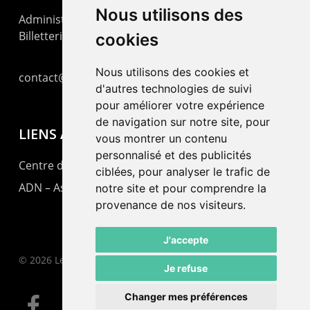
Nous utilisons des
Administration : +41 32 725 03 03
Billetterie : +41 32 725 05 05
cookies
Nous utilisons des cookies et
contact@lepommier.ch
d'autres technologies de suivi
pour améliorer votre expérience
de navigation sur notre site, pour
LIENS AMIS
vous montrer un contenu
personnalisé et des publicités
Centre de culture ABC
ciblées, pour analyser le trafic de
ADN – Association Danse Neuchâtel
notre site et pour comprendre la
provenance de nos visiteurs.
J'accepte
© 2026 Le Pommier.
Je refuse
Changer mes préférences
facebook
instagram
email