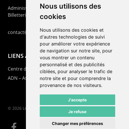
Nous utilisons des
Administration : +41 32 725 03 03
Billetterie : +41 32 725 05 05
cookies
Nous utilisons des cookies et
contact@lepommier.ch
d'autres technologies de suivi
pour améliorer votre expérience
de navigation sur notre site, pour
LIENS AMIS
vous montrer un contenu
personnalisé et des publicités
Centre de culture ABC
ciblées, pour analyser le trafic de
ADN – Association Danse Neuchâtel
notre site et pour comprendre la
provenance de nos visiteurs.
J'accepte
© 2026 Le Pommier.
Je refuse
Changer mes préférences
facebook
instagram
email