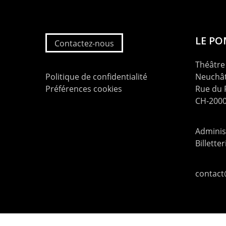
LE P
Contactez-nous
Théâtre 
Politique de confidentialité
Neuchât
Préférences cookies
Rue du
CH-2000
Administ
Billette
contac