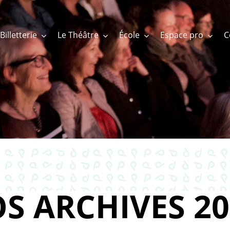
Billetterie
Le Théâtre
École
Espace pro
S ARCHIVES 20