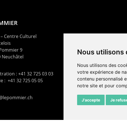
OMMIER
– Centre Culturel
elois
 Pommier 9
Nous utilisons
 Neuchâtel
Nous utilisons des cook
votre expérience de na
ration : +41 32 725 03 03
contenu personnalisé et
rie : +41 32 725 05 05
notre site et pour com
t@lepommier.ch
J'accepte
Je refus