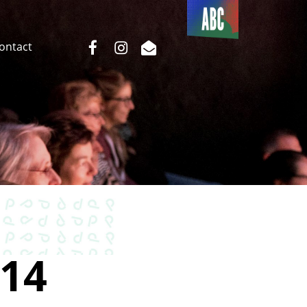
Du côté
de l’ABC
facebook
instagram
email
Contact
14