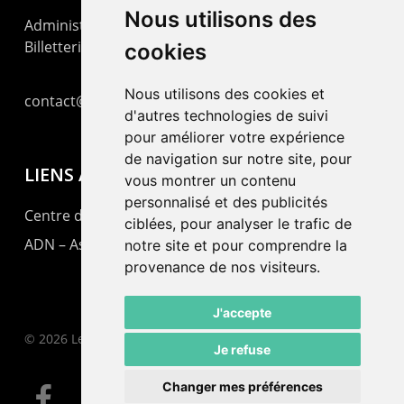
Nous utilisons des
Administration : +41 32 725 03 03
Billetterie : +41 32 725 05 05
cookies
Nous utilisons des cookies et
contact@lepommier.ch
d'autres technologies de suivi
pour améliorer votre expérience
de navigation sur notre site, pour
LIENS AMIS
vous montrer un contenu
personnalisé et des publicités
Centre de culture ABC
ciblées, pour analyser le trafic de
ADN – Association Danse Neuchâtel
notre site et pour comprendre la
provenance de nos visiteurs.
J'accepte
© 2026 Le Pommier.
Je refuse
Changer mes préférences
facebook
instagram
email